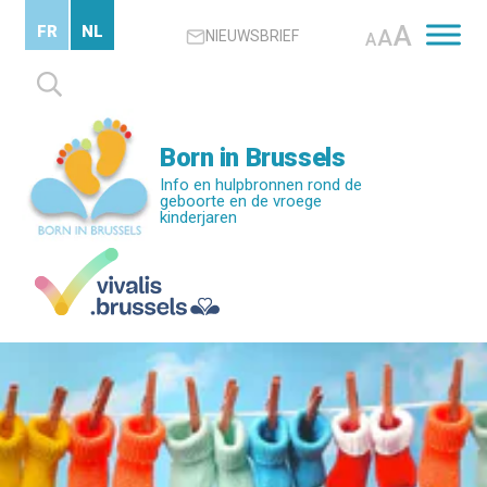
Skip
A
FR
NL
A
NIEUWSBRIEF
to
A
main
Zoeken
content
naar:
Born in Brussels
Info en hulpbronnen rond de
geboorte en de vroege
kinderjaren