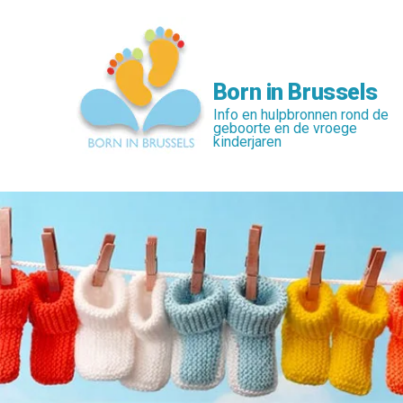
Skip
to
main
content
Born in Brussels
Info en hulpbronnen rond de
geboorte en de vroege
kinderjaren