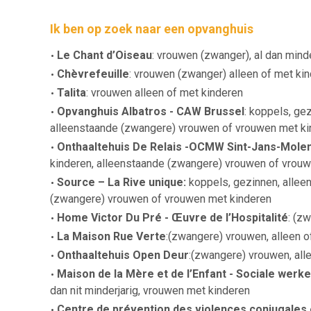
Ik ben op zoek naar een opvanghuis
Le Chant d’Oiseau
: vrouwen (zwanger), al dan mind
Chèvrefeuille
: vrouwen (zwanger) alleen of met kin
Talita
: vrouwen alleen of met kinderen
Opvanghuis Albatros - CAW Brussel
: koppels, ge
alleenstaande (zwangere) vrouwen of vrouwen met ki
Onthaaltehuis De Relais -OCMW Sint-Jans-Mole
kinderen, alleenstaande (zwangere) vrouwen of vrou
Source – La Rive unique
:
koppels, gezinnen, allee
(zwangere) vrouwen of vrouwen met kinderen
Home Victor Du Pré - Œuvre de l’Hospitalité
: (z
La Maison Rue Verte
:(zwangere) vrouwen, alleen o
Onthaaltehuis Open Deur
:(zwangere) vrouwen, all
Maison de la Mère et de l’Enfant - Sociale werke
dan nit minderjarig, vrouwen met kinderen
Centre de prévention des violences conjugales e