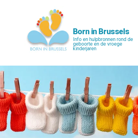
Skip
to
main
content
Born in Brussels
Info en hulpbronnen rond de
geboorte en de vroege
kinderjaren