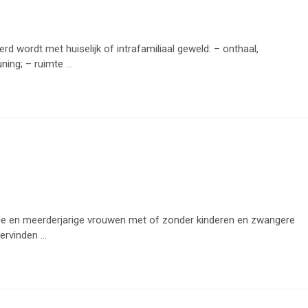
d wordt met huiselijk of intrafamiliaal geweld: – onthaal,
ing; – ruimte ...
ige en meerderjarige vrouwen met of zonder kinderen en zwangere
rvinden ...