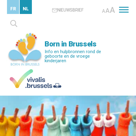
Skip
A
FR
NL
A
NIEUWSBRIEF
to
A
main
Zoeken
content
naar:
Born in Brussels
Info en hulpbronnen rond de
geboorte en de vroege
kinderjaren