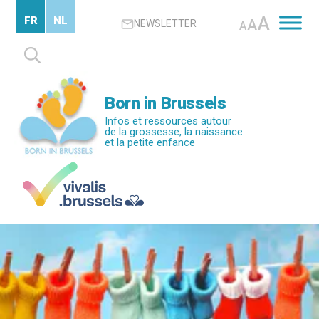
Passer
A
FR
NL
A
NEWSLETTER
au
A
contenu
Rechercher :
principal
Born in Brussels
Infos et ressources autour
de la grossesse, la naissance
et la petite enfance