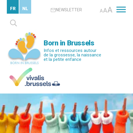
Passer
A
FR
NL
A
NEWSLETTER
au
A
contenu
Rechercher :
principal
Born in Brussels
Infos et ressources autour
de la grossesse, la naissance
et la petite enfance