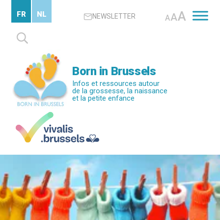
Passer
A
FR
NL
A
NEWSLETTER
au
A
contenu
Rechercher :
principal
Born in Brussels
Infos et ressources autour
de la grossesse, la naissance
et la petite enfance