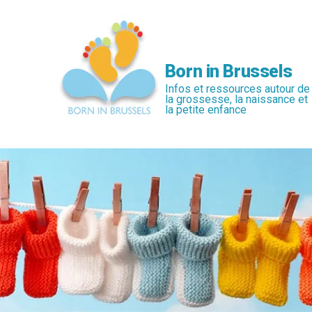
Passer
au
contenu
principal
Born in Brussels
Infos et ressources autour de
la grossesse, la naissance et
la petite enfance