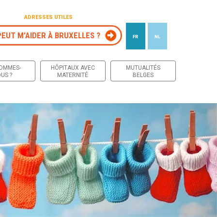
ADRESSES UTILES
PEUT M’AIDER À BRUXELLES ?
FR
NL
 contenu
SOMMES-
HÔPITAUX AVEC
MUTUALITÉS
US ?
MATERNITÉ
BELGES