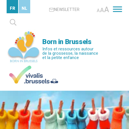
Passer
A
FR
NL
A
NEWSLETTER
au
A
contenu
Rechercher :
principal
Born in Brussels
Infos et ressources autour
de la grossesse, la naissance
et la petite enfance