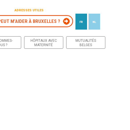
ADRESSES UTILES
PEUT M’AIDER À BRUXELLES ?
FR
NL
 contenu
SOMMES-
HÔPITAUX AVEC
MUTUALITÉS
US ?
MATERNITÉ
BELGES