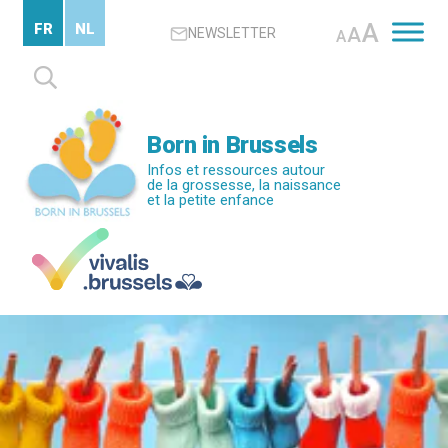
Passer
A
FR
NL
A
NEWSLETTER
au
A
contenu
Rechercher :
principal
Born in Brussels
Infos et ressources autour
de la grossesse, la naissance
et la petite enfance