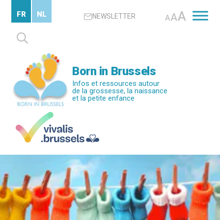
Passer
A
FR
NL
A
NEWSLETTER
au
A
contenu
Rechercher :
principal
Born in Brussels
Infos et ressources autour
de la grossesse, la naissance
et la petite enfance