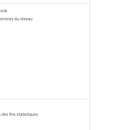
book.
 services du réseau.
des fins statistiques.