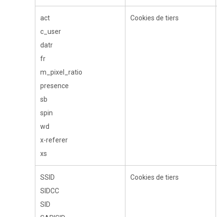
act
Cookies de tiers
c_user
datr
fr
m_pixel_ratio
presence
sb
spin
wd
x-referer
xs
SSID
Cookies de tiers
SIDCC
SID