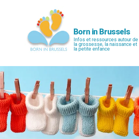
Passer
au
contenu
principal
Born in Brussels
Infos et ressources autour de
la grossesse, la naissance et
la petite enfance