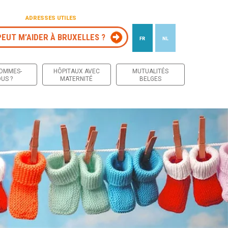
ADRESSES UTILES
PEUT M’AIDER À BRUXELLES ?
FR
NL
 contenu
SOMMES-
HÔPITAUX AVEC
MUTUALITÉS
US ?
MATERNITÉ
BELGES