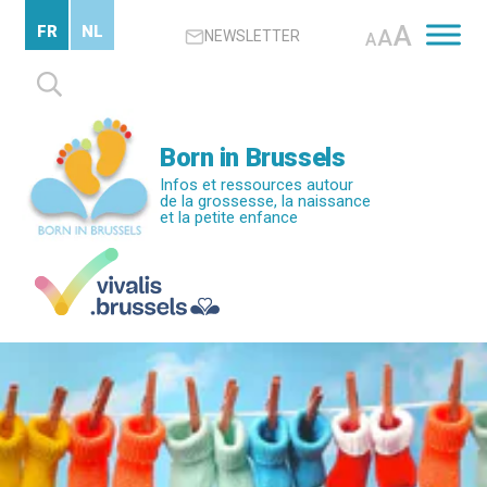
Passer
A
FR
NL
A
NEWSLETTER
au
A
contenu
Rechercher :
principal
Born in Brussels
Infos et ressources autour
de la grossesse, la naissance
et la petite enfance