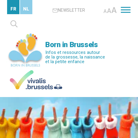
Passer
A
FR
NL
A
NEWSLETTER
au
A
contenu
Rechercher :
principal
Born in Brussels
Infos et ressources autour
de la grossesse, la naissance
et la petite enfance