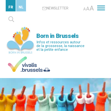
Passer
A
FR
NL
A
NEWSLETTER
au
A
contenu
Rechercher :
principal
Born in Brussels
Infos et ressources autour
de la grossesse, la naissance
et la petite enfance