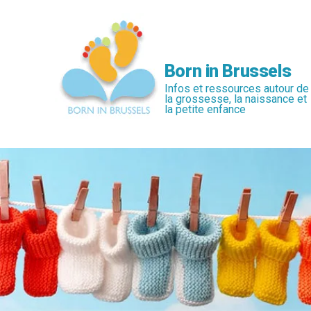
Passer
au
contenu
principal
Born in Brussels
Infos et ressources autour de
la grossesse, la naissance et
la petite enfance