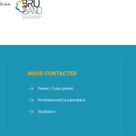
NOUS CONTACTER
Parent / Futur parent
Professionnel.le périnatal.e
Etudiant.e