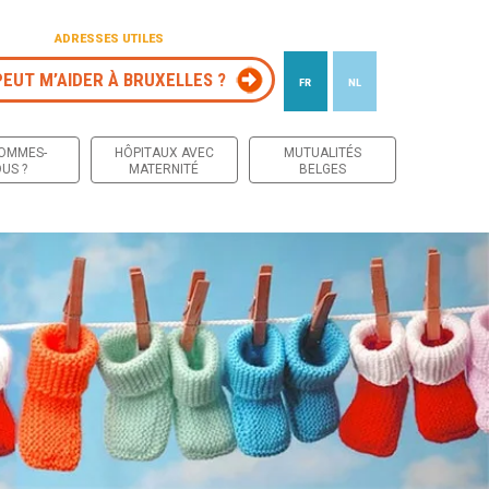
ADRESSES UTILES
PEUT M’AIDER À BRUXELLES ?
FR
NL
 contenu
SOMMES-
HÔPITAUX AVEC
MUTUALITÉS
US ?
MATERNITÉ
BELGES