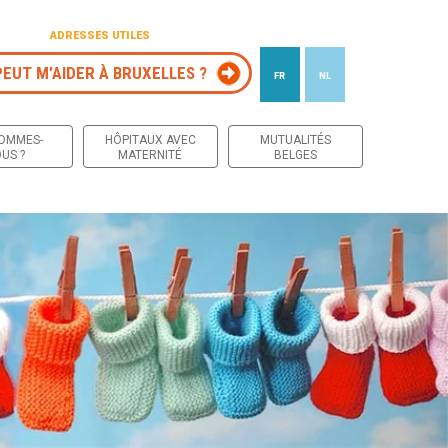
ADRESSES UTILES
PEUT M’AIDER À BRUXELLES ?
FR
NL
 contenu
SOMMES-
HÔPITAUX AVEC
MUTUALITÉS
US ?
MATERNITÉ
BELGES