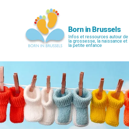
Passer
au
contenu
principal
Born in Brussels
Infos et ressources autour de
la grossesse, la naissance et
la petite enfance