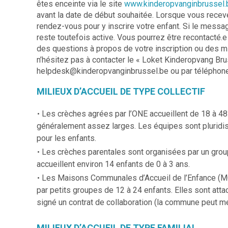
êtes enceinte via le site
www.kinderopvanginbrussel.
avant la date de début souhaitée. Lorsque vous receve
rendez-vous pour y inscrire votre enfant. Si le messag
reste toutefois active. Vous pourrez être recontacté.e 
des questions à propos de votre inscription ou des mi
n’hésitez pas à contacter le « Loket Kinderopvang Brus
helpdesk@kinderopvanginbrussel.be ou par téléphon
MILIEUX D’ACCUEIL DE TYPE COLLECTIF
Les crèches agrées par l’ONE accueillent de 18 à 48 
généralement assez larges. Les équipes sont pluridisc
pour les enfants.
Les crèches parentales sont organisées par un grou
accueillent environ 14 enfants de 0 à 3 ans.
Les Maisons Communales d’Accueil de l’Enfance (MC
par petits groupes de 12 à 24 enfants. Elles sont att
signé un contrat de collaboration (la commune peut me
MILIEUX D’ACCUEIL DE TYPE FAMILIAL