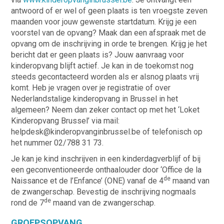
antwoord of er wel of geen plaats is ten vroegste zeven
maanden voor jouw gewenste startdatum. Krijg je een
voorstel van de opvang? Maak dan een afspraak met de
opvang om de inschrijving in orde te brengen. Krijg je het
bericht dat er geen plaats is? Jouw aanvraag voor
kinderopvang blijft actief. Je kan in de toekomst nog
steeds gecontacteerd worden als er alsnog plaats vrij
komt. Heb je vragen over je registratie of over
Nederlandstalige kinderopvang in Brussel in het
algemeen? Neem dan zeker contact op met het ‘Loket
Kinderopvang Brussel’ via mail:
helpdesk@kinderopvanginbrussel.be of telefonisch op
het nummer 02/788 31 73.
Je kan je kind inschrijven in een kinderdagverblijf of bij
een geconventioneerde onthaalouder door ‘Office de la
de
Naissance et de l’Enfance’ (ONE) vanaf de 4
maand van
de zwangerschap. Bevestig de inschrijving nogmaals
de
rond de 7
maand van de zwangerschap.
GROEPSOPVANG