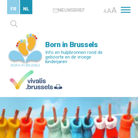
Skip
A
FR
NL
A
NIEUWSBRIEF
to
A
main
Zoeken
content
naar:
Born in Brussels
Info en hulpbronnen rond de
geboorte en de vroege
kinderjaren