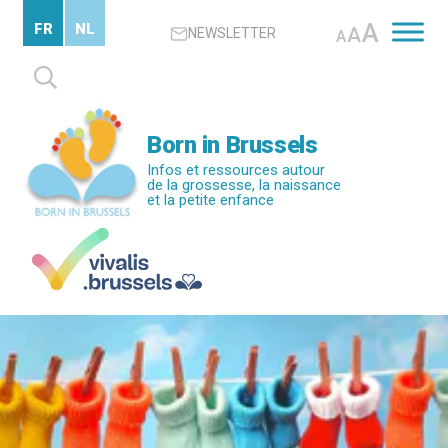
Passer
A
FR
NL
A
NEWSLETTER
au
A
contenu
Rechercher :
principal
Born in Brussels
Infos et ressources autour
de la grossesse, la naissance
et la petite enfance