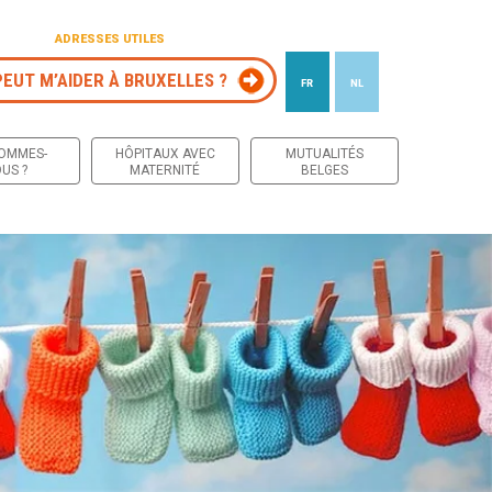
ADRESSES UTILES
PEUT M’AIDER À BRUXELLES ?
FR
NL
 contenu
SOMMES-
HÔPITAUX AVEC
MUTUALITÉS
US ?
MATERNITÉ
BELGES