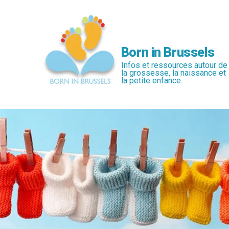
Passer
au
contenu
principal
Born in Brussels
Infos et ressources autour de
la grossesse, la naissance et
la petite enfance