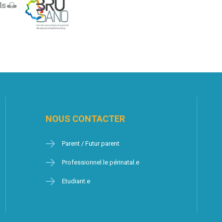
NOUS CONTACTER
Parent / Futur parent
Professionnel.le périnatal.e
Etudiant.e