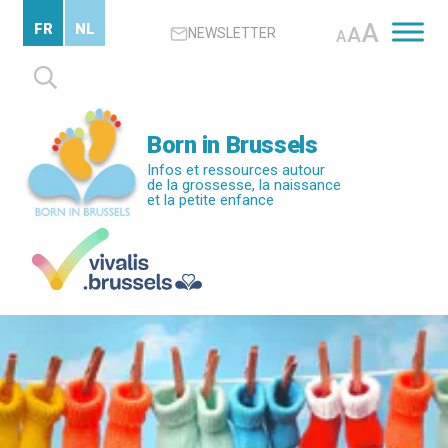
Passer
A
FR
NL
A
NEWSLETTER
au
A
contenu
Rechercher :
principal
Born in Brussels
Infos et ressources autour
de la grossesse, la naissance
et la petite enfance