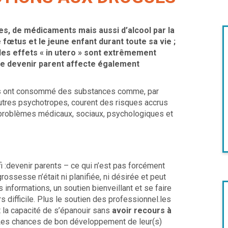
, de médicaments mais aussi d’alcool par la
œtus et le jeune enfant durant toute sa vie ;
i les effets « in utero » sont extrêmement
ite devenir parent affecte également
rents ont consommé des substances comme, par
autres psychotropes, courent des risques accrus
: problèmes médicaux, sociaux, psychologiques et
fi :devenir parents – ce qui n’est pas forcément
grossesse n’était ni planifiée, ni désirée et peut
informations, un soutien bienveillant et se faire
 difficile. Plus le soutien des professionnel.les
t la capacité de s’épanouir sans
avoir recours à
Les chances de bon développement de leur(s)