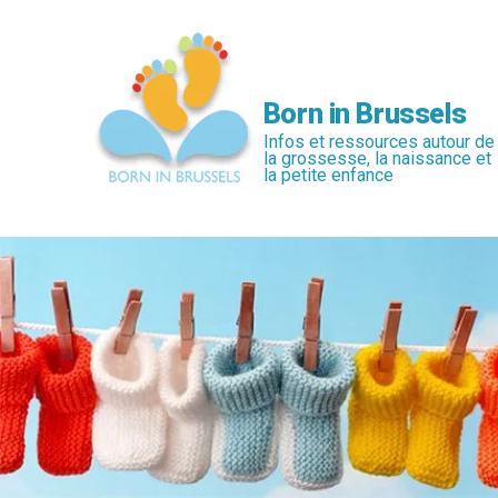
Passer
au
contenu
principal
Born in Brussels
Infos et ressources autour de
la grossesse, la naissance et
la petite enfance