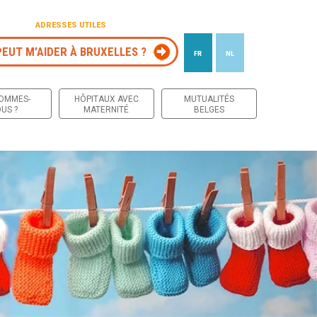
ADRESSES UTILES
PEUT M’AIDER À BRUXELLES ?
FR
NL
 contenu
SOMMES-
HÔPITAUX AVEC
MUTUALITÉS
US ?
MATERNITÉ
BELGES