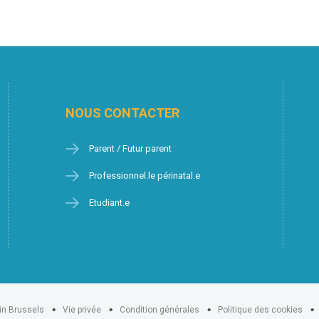
NOUS CONTACTER
Parent / Futur parent
Professionnel.le périnatal.e
Etudiant.e
in Brussels
Vie privée
Condition générales
Politique des cookies