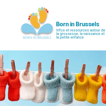
Passer
au
contenu
principal
Born in Brussels
Infos et ressources autour de
la grossesse, la naissance et
la petite enfance