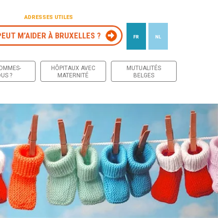
ADRESSES UTILES
PEUT M’AIDER À BRUXELLES ?
FR
NL
 contenu
SOMMES-
HÔPITAUX AVEC
MUTUALITÉS
US ?
MATERNITÉ
BELGES