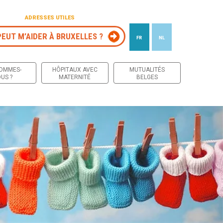
ADRESSES UTILES
PEUT M’AIDER À BRUXELLES ?
FR
NL
 contenu
SOMMES-
HÔPITAUX AVEC
MUTUALITÉS
US ?
MATERNITÉ
BELGES