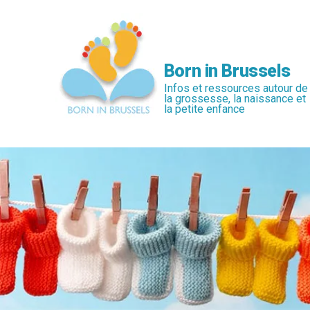
Passer
au
contenu
principal
Born in Brussels
Infos et ressources autour de
la grossesse, la naissance et
la petite enfance