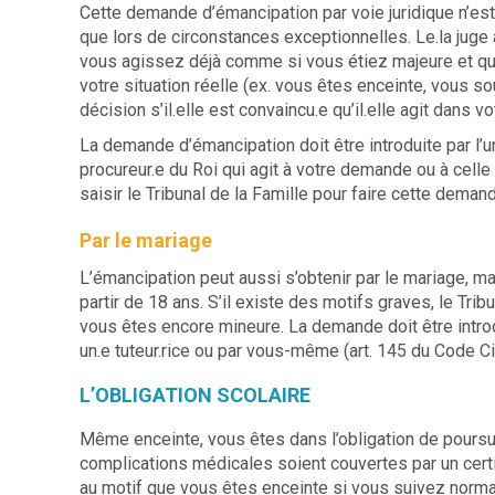
Cette demande d’émancipation par voie juridique n’est 
que lors de circonstances exceptionnelles. Le.la juge 
vous agissez déjà comme si vous étiez majeure et que 
votre situation réelle (ex. vous êtes enceinte, vous souh
décision s’il.elle est convaincu.e qu’il.elle agit dans vot
La demande d’émancipation doit être introduite par l’un 
procureur.e du Roi qui agit à votre demande ou à cell
saisir le Tribunal de la Famille pour faire cette demand
Par le mariage
L’émancipation peut aussi s’obtenir par le mariage, ma
partir de 18 ans. S’il existe des motifs graves, le Tri
vous êtes encore mineure. La demande doit être introd
un.e tuteur.rice ou par vous-même (art. 145 du Code Ci
L’OBLIGATION SCOLAIRE
Même enceinte, vous êtes dans l’obligation de poursu
complications médicales soient couvertes par un certi
au motif que vous êtes enceinte si vous suivez norma