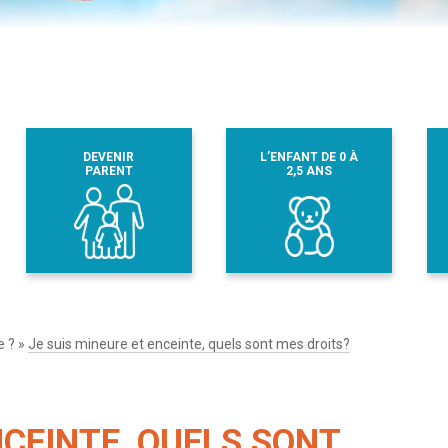
DEVENIR
L’ENFANT DE 0 À
PARENT
2,5 ANS
e ?
»
Je suis mineure et enceinte, quels sont mes droits?
NCEINTE, QUELS SONT