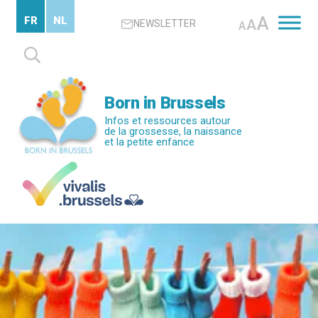
Passer
A
FR
NL
A
NEWSLETTER
au
A
contenu
Rechercher :
principal
Born in Brussels
Infos et ressources autour
de la grossesse, la naissance
et la petite enfance