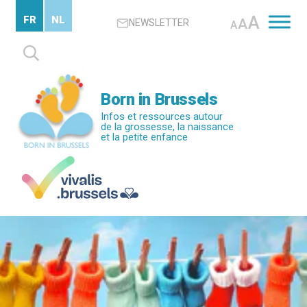
Passer
A
FR
NL
A
NEWSLETTER
au
A
contenu
Rechercher :
principal
Born in Brussels
Infos et ressources autour
de la grossesse, la naissance
et la petite enfance