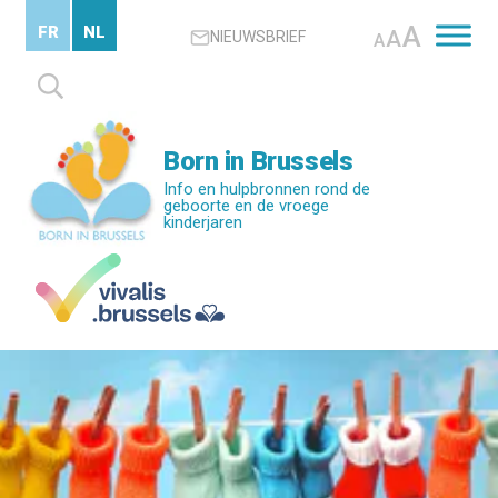
Skip
A
FR
NL
A
NIEUWSBRIEF
to
A
main
Zoeken
content
naar:
Born in Brussels
Info en hulpbronnen rond de
geboorte en de vroege
kinderjaren