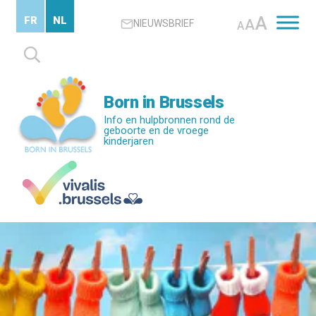
Skip
A
FR
NL
A
NIEUWSBRIEF
to
A
main
Zoeken
content
naar:
Born in Brussels
Info en hulpbronnen rond de
geboorte en de vroege
kinderjaren