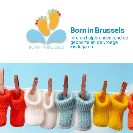
Skip
to
main
content
Born in Brussels
Info en hulpbronnen rond de
geboorte en de vroege
kinderjaren