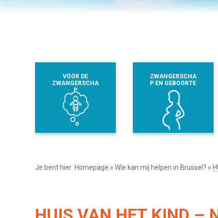
VÓÓR DE
ZWANGERSCHA
ZWANGERSCHA
P EN GEBOORTE
P
Je bent hier:
Homepage
»
Wie kan mij helpen in Brussel?
»
H
HUIS VAN HET KIND –