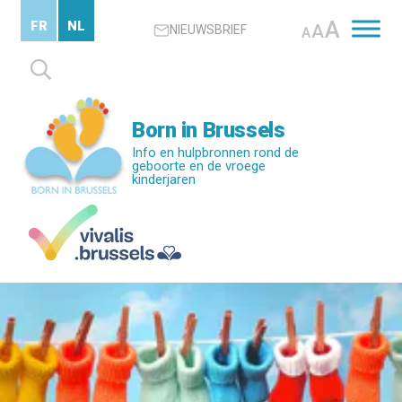
Skip
A
FR
NL
A
NIEUWSBRIEF
to
A
main
Zoeken
content
naar:
Born in Brussels
Info en hulpbronnen rond de
geboorte en de vroege
kinderjaren