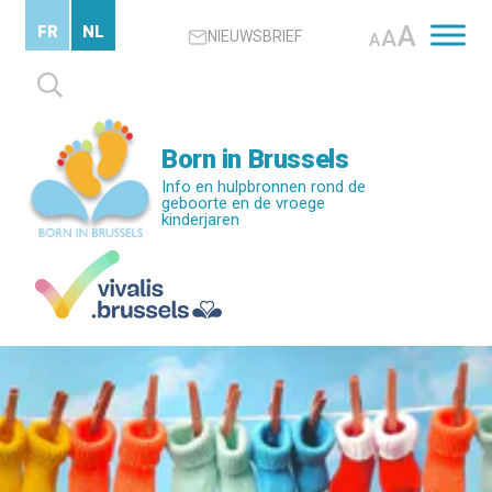
Skip
A
FR
NL
A
NIEUWSBRIEF
to
A
main
Zoeken
content
naar:
Born in Brussels
Info en hulpbronnen rond de
geboorte en de vroege
kinderjaren