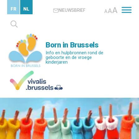
Skip
A
FR
NL
A
NIEUWSBRIEF
to
A
main
Zoeken
content
naar:
Born in Brussels
Info en hulpbronnen rond de
geboorte en de vroege
kinderjaren