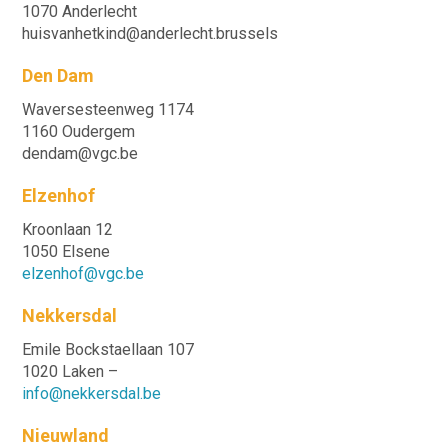
1070 Anderlecht
huisvanhetkind@anderlecht.brussels
Den Dam
Waversesteenweg 1174
1160 Oudergem
dendam@vgc.be
Elzenhof
Kroonlaan 12
1050 Elsene
elzenhof@vgc.be
Nekkersdal
Emile Bockstaellaan 107
1020 Laken –
info@nekkersdal.be
Nieuwland