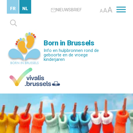
Skip
A
FR
NL
A
NIEUWSBRIEF
to
A
main
Zoeken
content
naar:
Born in Brussels
Info en hulpbronnen rond de
geboorte en de vroege
kinderjaren