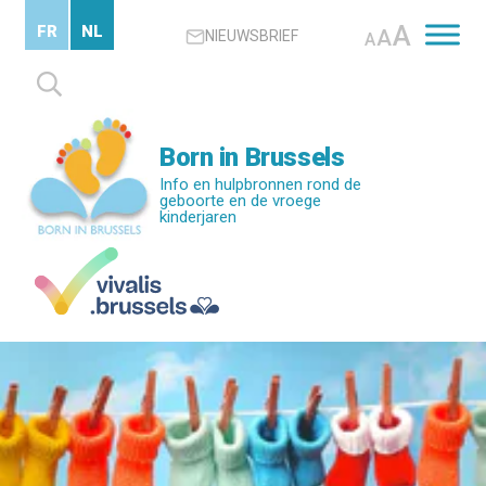
Skip
A
FR
NL
A
NIEUWSBRIEF
to
A
main
Zoeken
content
naar:
Born in Brussels
Info en hulpbronnen rond de
geboorte en de vroege
kinderjaren