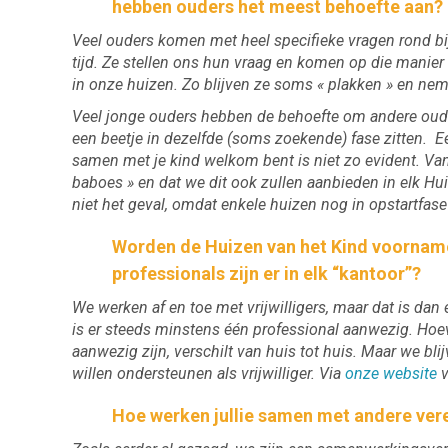
hebben ouders het meest behoefte aan?
Veel ouders komen met heel specifieke vragen rond bij
tijd. Ze stellen ons hun vraag en komen op die manie
in onze huizen. Zo blijven ze soms « plakken » en nem
Veel jonge ouders hebben de behoefte om andere oude
een beetje in dezelfde (soms zoekende) fase zitten. Ee
samen met je kind welkom bent is niet zo evident. Vanda
baboes » en dat we dit ook zullen aanbieden in elk Hu
niet het geval, omdat enkele huizen nog in opstartfase 
Worden de Huizen van het Kind voorname
professionals zijn er in elk “kantoor”?
We werken af en toe met vrijwilligers, maar dat is dan
is er steeds minstens één professional aanwezig. Hoev
aanwezig zijn, verschilt van huis tot huis. Maar we 
willen ondersteunen als vrijwilliger. Via
onze website
v
Hoe werken jullie samen met andere ver