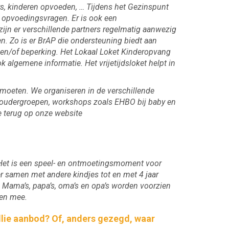
s, kinderen opvoeden, … Tijdens het Gezinspunt
 opvoedingsvragen. Er is ook een
ijn er verschillende partners regelmatig aanwezig
n. Zo is er BrAP die ondersteuning biedt aan
 en/of beperking. Het Lokaal Loket Kinderopvang
 algemene informatie. Het vrijetijdsloket helpt in
tmoeten. We organiseren in de verschillende
n, oudergroepen, workshops zoals EHBO bij baby en
e terug op onze website
. Het is een speel- en ontmoetingsmoment voor
 er samen met andere kindjes tot en met 4 jaar
. Mama’s, papa’s, oma’s en opa’s worden voorzien
doen mee.
ullie aanbod? Of, anders gezegd, waar