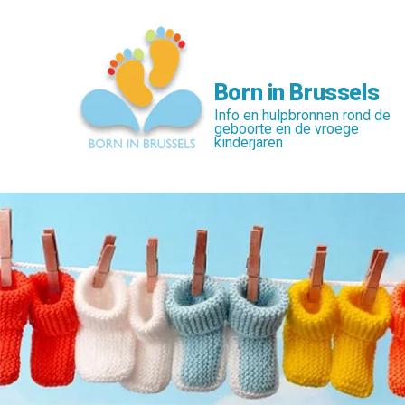
Skip
to
main
content
Born in Brussels
Info en hulpbronnen rond de
geboorte en de vroege
kinderjaren