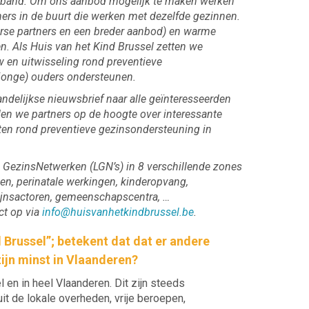
erband. Om ons aanbod mogelijk te maken werken
ners in de buurt die werken met dezelfde gezinnen.
erse partners en een breder aanbod) en warme
. Als Huis van het Kind Brussel zetten we
w en uitwisseling rond preventieve
(jonge) ouders ondersteunen.
ndelijkse nieuwsbrief naar alle geïnteresseerden
den we partners op de hoogte over interessante
eiten rond preventieve gezinsondersteuning in
e GezinsNetwerken (LGN’s) in 8 verschillende zones
en, perinatale werkingen, kinderopvang,
zijnsactoren, gemeenschapscentra, …
ct op via
info@huisvanhetkindbrussel.be
.
d Brussel”; betekent dat dat er andere
zijn minst in Vlaanderen?
l en in heel Vlaanderen. Dit zijn steeds
t de lokale overheden, vrije beroepen,