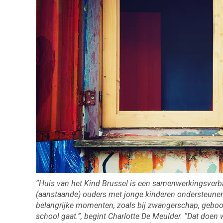
“Huis van het Kind Brussel is een samenwerkingsverban
(aanstaande) ouders met jonge kinderen ondersteunen 
belangrijke momenten, zoals bij zwangerschap, geboort
school gaat.”, begint Charlotte De Meulder. “Dat doen