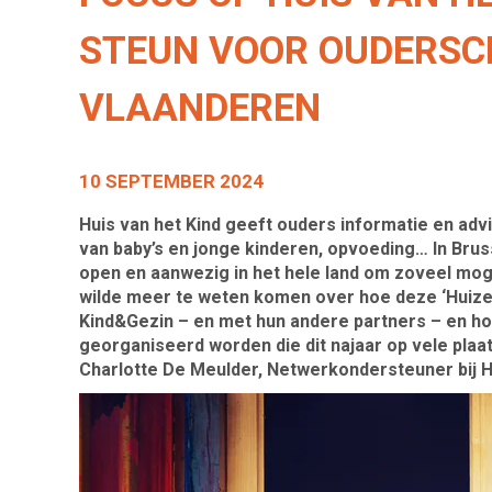
STEUN VOOR OUDERSCH
VLAANDEREN
10 SEPTEMBER 2024
Huis van het Kind geeft ouders informatie en adv
van baby’s en jonge kinderen, opvoeding…
In Brus
open en aanwezig in het hele land om zoveel moge
wilde meer te weten komen over hoe deze ‘Huiz
Kind&Gezin – en met hun andere partners – en h
georganiseerd worden die dit najaar op vele plaa
Charlotte De Meulder, Netwerkondersteuner bij Hu