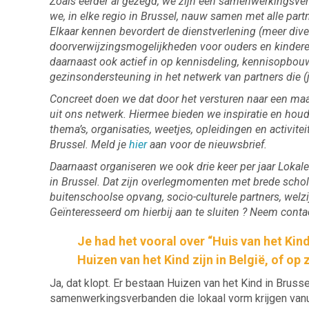
Zoals eerder al gezegd, we zijn een samenwerkingsv
we, in elke regio in Brussel, nauw samen met alle part
Elkaar kennen bevordert de dienstverlening (meer div
doorverwijzingsmogelijkheden voor ouders en kinderen
daarnaast ook actief in op kennisdeling, kennisopbou
gezinsondersteuning in het netwerk van partners die 
Concreet doen we dat door het versturen naar een maa
uit ons netwerk. Hiermee bieden we inspiratie en hou
thema’s, organisaties, weetjes, opleidingen en activit
Brussel. Meld je
hier
aan voor de nieuwsbrief.
Daarnaast organiseren we ook drie keer per jaar Lokal
in Brussel. Dat zijn overlegmomenten met brede schol
buitenschoolse opvang, socio-culturele partners, wel
Geïnteresseerd om hierbij aan te sluiten ? Neem conta
Je had het vooral over “Huis van het Kin
Huizen van het Kind zijn in België, of op 
Ja, dat klopt. Er bestaan Huizen van het Kind in Brusse
samenwerkingsverbanden die lokaal vorm krijgen vanui