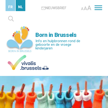
Skip
A
FR
NL
A
NIEUWSBRIEF
to
A
main
Zoeken
content
naar:
Born in Brussels
Info en hulpbronnen rond de
geboorte en de vroege
kinderjaren