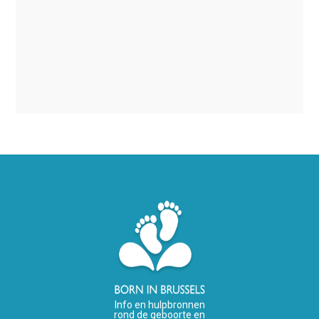
Info en hulpbronnen
rond de geboorte en