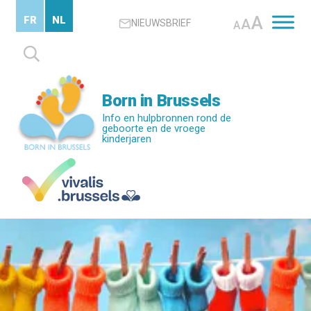
Skip
A
FR
NL
A
NIEUWSBRIEF
to
A
main
Zoeken
content
naar:
Born in Brussels
Info en hulpbronnen rond de
geboorte en de vroege
kinderjaren