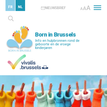
Skip
A
FR
NL
A
NIEUWSBRIEF
to
A
main
Zoeken
content
naar:
Born in Brussels
Info en hulpbronnen rond de
geboorte en de vroege
kinderjaren