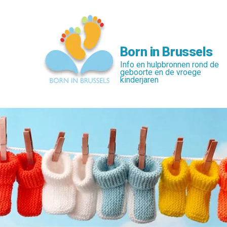
Skip
to
main
content
Born in Brussels
Info en hulpbronnen rond de
geboorte en de vroege
kinderjaren