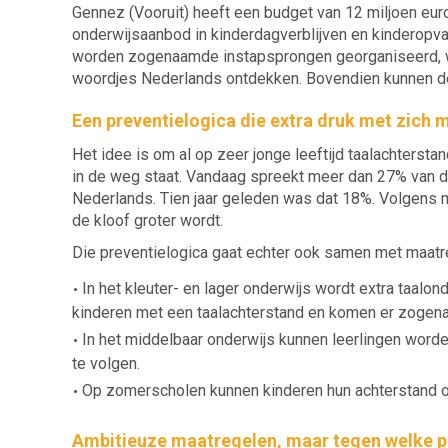
Gennez (Vooruit) heeft een budget van 12 miljoen eur
onderwijsaanbod in kinderdagverblijven en kinderopva
worden zogenaamde instapsprongen georganiseerd, w
woordjes Nederlands ontdekken. Bovendien kunnen de
Een preventielogica die extra druk met zich
Het idee is om al op zeer jonge leeftijd taalachters
in de weg staat. Vandaag spreekt meer dan 27% van d
Nederlands. Tien jaar geleden was dat 18%. Volgens m
de kloof groter wordt.
Die preventielogica gaat echter ook samen met maatr
In het kleuter- en lager onderwijs wordt extra taalon
kinderen met een taalachterstand en komen er zogen
In het middelbaar onderwijs kunnen leerlingen worde
te volgen.
Op zomerscholen kunnen kinderen hun achterstand oo
Ambitieuze maatregelen, maar tegen welke pr