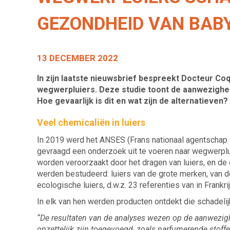
GEZONDHEID VAN BABY
13 DECEMBER 2022
In zijn laatste nieuwsbrief bespreekt Docteur Co
wegwerpluiers. Deze studie toont de aanwezigheid
Hoe gevaarlijk is dit en wat zijn de alternatieven
Veel chemicaliën in luiers
In 2019 werd het ANSES (Frans nationaal agentschap 
gevraagd een onderzoek uit te voeren naar wegwerplu
worden veroorzaakt door het dragen van luiers, en de
werden bestudeerd: luiers van de grote merken, van 
ecologische luiers, d.w.z. 23 referenties van in Frankr
In elk van hen werden producten ontdekt die schadelij
“De resultaten van de analyses wezen op de aanwezi
opzettelijk zijn toegevoegd, zoals parfumerende stoff