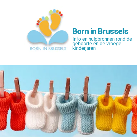
Skip
to
main
content
Born in Brussels
Info en hulpbronnen rond de
geboorte en de vroege
kinderjaren