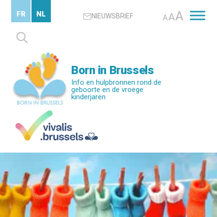
Skip
A
FR
NL
A
NIEUWSBRIEF
to
A
main
Zoeken
content
naar:
Born in Brussels
Info en hulpbronnen rond de
geboorte en de vroege
kinderjaren