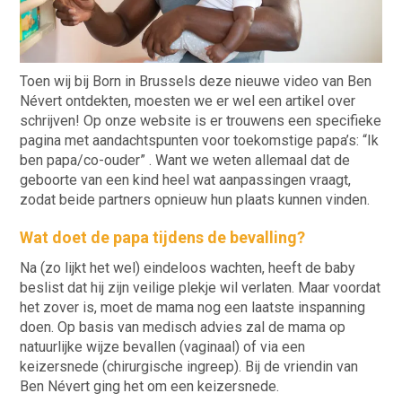
Toen wij bij Born in Brussels deze nieuwe video van Ben
Névert ontdekten, moesten we er wel een artikel over
schrijven! Op onze website is er trouwens een specifieke
pagina met aandachtspunten voor toekomstige papa’s: “Ik
ben papa/co-ouder” . Want we weten allemaal dat de
geboorte van een kind heel wat aanpassingen vraagt,
zodat beide partners opnieuw hun plaats kunnen vinden.
Wat doet de papa tijdens de bevalling?
Na (zo lijkt het wel) eindeloos wachten, heeft de baby
beslist dat hij zijn veilige plekje wil verlaten. Maar voordat
het zover is, moet de mama nog een laatste inspanning
doen. Op basis van medisch advies zal de mama op
natuurlijke wijze bevallen (vaginaal) of via een
keizersnede (chirurgische ingreep). Bij de vriendin van
Ben Névert ging het om een keizersnede.