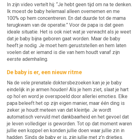
In zijn video vertelt hij: “Je hebt geen tijd om na te denken.
Ik moest de baby helemaal alleen overnemen en me
100% op hem concentreren. En dat duurde tot de mama
terugkwam van de operatie.” Voor de papa is dat geen
ideale situatie. Het is ook niet wat je verwacht als je weet
dat je baby bijna geboren gaat worden. Maar de baby
heeft je nodig. Je moet hem geruststellen en hem laten
voelen dat er iemand is die van hem houdt vanaf zijn
eerste ademhaling.
De baby is er, een nieuw ritme
Na de vele prenatale doktersbezoeken kan je je baby
eindelijk in je armen houden! Als je hem ziet, slaat je hart
op hol en word je overspoeld door allerlei emoties. Elke
papa beleeft het op zijn eigen manier, maar één ding is
zeker: je houdt meteen van dat kleintje. Je wordt
automatisch vervuld met dankbaarheid en het gevoel dat
je leven vollediger is geworden. Tot op dat moment waren
jullie een koppel en konden jullie doen waar jullie zin in
hadden. Sinds de baby er is, zijn jullie met z’n drietjes.