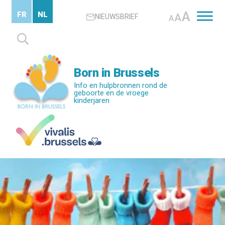
Skip
A
FR
NL
A
NIEUWSBRIEF
to
A
main
Zoeken
content
naar:
Born in Brussels
Info en hulpbronnen rond de
geboorte en de vroege
kinderjaren