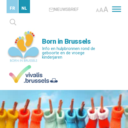
Skip
A
FR
NL
A
NIEUWSBRIEF
to
A
main
Zoeken
content
naar:
Born in Brussels
Info en hulpbronnen rond de
geboorte en de vroege
kinderjaren