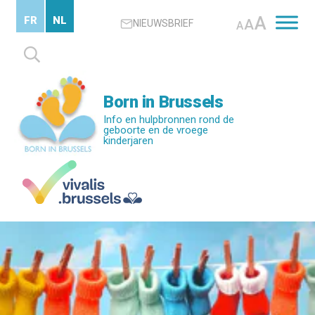
Skip
A
FR
NL
A
NIEUWSBRIEF
to
A
main
Zoeken
content
naar:
Born in Brussels
Info en hulpbronnen rond de
geboorte en de vroege
kinderjaren