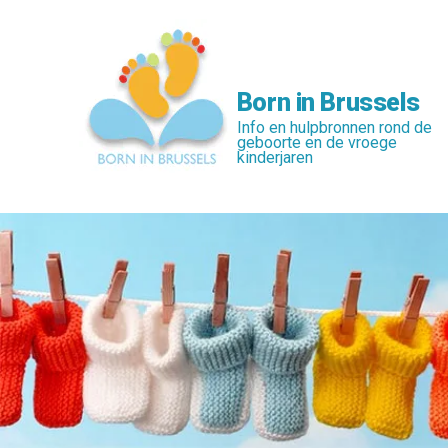
Skip
to
main
content
Born in Brussels
Info en hulpbronnen rond de
geboorte en de vroege
kinderjaren