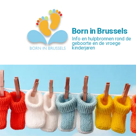
Skip
to
main
content
Born in Brussels
Info en hulpbronnen rond de
geboorte en de vroege
kinderjaren