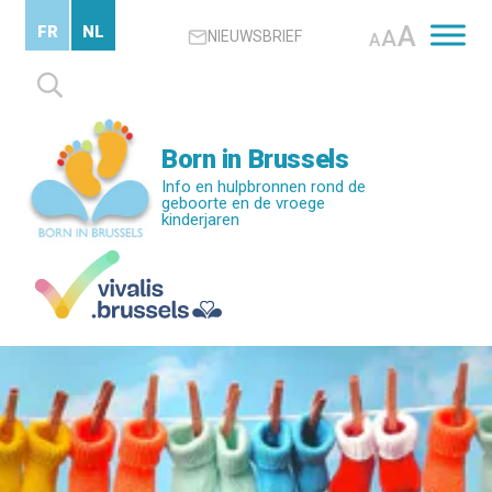
Skip
A
FR
NL
A
NIEUWSBRIEF
to
A
main
Zoeken
content
naar:
Born in Brussels
Info en hulpbronnen rond de
geboorte en de vroege
kinderjaren