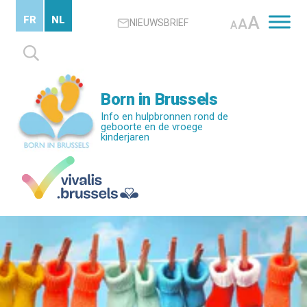
Skip
A
FR
NL
A
NIEUWSBRIEF
to
A
main
Zoeken
content
naar:
Born in Brussels
Info en hulpbronnen rond de
geboorte en de vroege
kinderjaren