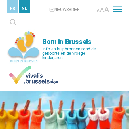
Skip
A
FR
NL
A
NIEUWSBRIEF
to
A
main
Zoeken
content
naar:
Born in Brussels
Info en hulpbronnen rond de
geboorte en de vroege
kinderjaren